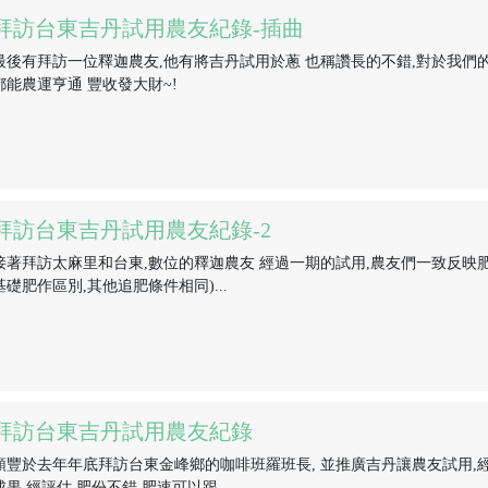
拜訪台東吉丹試用農友紀錄-插曲
最後有拜訪一位釋迦農友,他有將吉丹試用於蔥 也稱讚長的不錯,對於我們的
都能農運亨通 豐收發大財~!
拜訪台東吉丹試用農友紀錄-2
接著拜訪太麻里和台東,數位的釋迦農友 經過一期的試用,農友們一致反映肥
基礎肥作區別,其他追肥條件相同)...
拜訪台東吉丹試用農友紀錄
順豐於去年年底拜訪台東金峰鄉的咖啡班羅班長, 並推廣吉丹讓農友試用,
成果 經評估,肥份不錯 肥速可以跟...