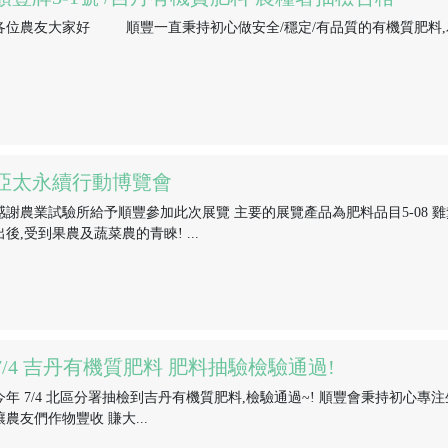
各位農友大家好 順豐一直秉持初心做安全/穩定/有品質的有機質肥料,為了
亞太永續行動博覽會
感謝農業試驗所給予順豐參加此次展覽 主要的展覽產品為肥料品目5-08 
出後,受到果農及蔬菜農的青睞! ...
7/4 吉丹有機質肥料 肥料抽驗檢驗通過!
今年 7/4 北區分署抽檢到吉丹有機質肥料,檢驗通過~! 順豐會秉持初心專注
讓農友們作物豐收 賺大...