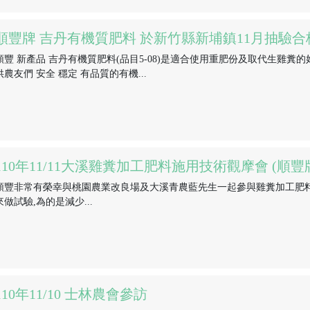
順豐牌 吉丹有機質肥料 於新竹縣新埔鎮11月抽驗合格
順豐 新產品 吉丹有機質肥料(品目5-08)是適合使用重肥份及取代生雞糞的
供農友們 安全 穩定 有品質的有機...
110年11/11大溪雞糞加工肥料施用技術觀摩會 (順
順豐非常有榮幸與桃園農業改良場及大溪青農藍先生一起參與雞糞加工肥料
來做試驗,為的是減少...
110年11/10 士林農會參訪