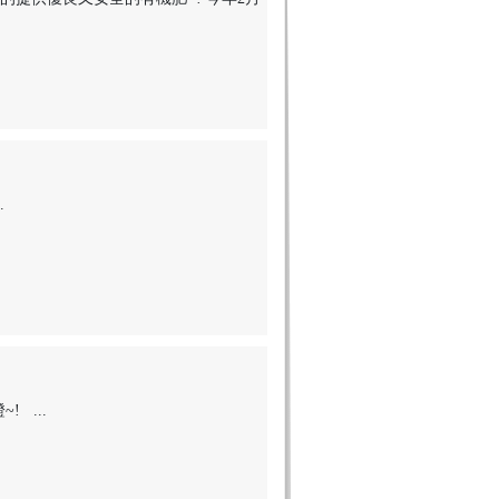
.
 ...