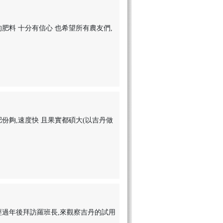
肥料 十分有信心 也希望所有農友們,
份夠,速度快 且果實都碩大(以吉丹做
經過年後拜訪羅班長,來觀察吉丹的試用