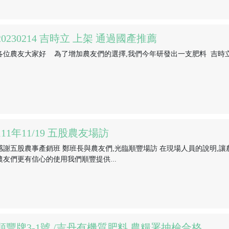
20230214 吉時立 上架 通過國產推薦
各位農友大家好 為了增加農友們的選擇,我們今年研發出一支肥料 吉時立 
111年11/19 五股農友場訪
感謝五股農事產銷班 鄭班長與農友們,光臨順豐場訪 在現場人員的說明,讓
農友們更有信心的使用我們順豐提供...
順豐牌3-1號 /吉丹有機質肥料 農糧署抽檢合格