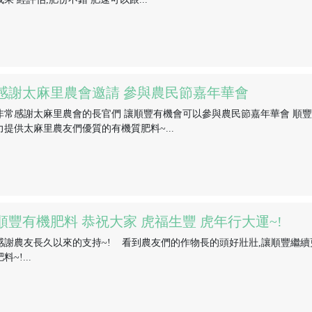
感謝太麻里農會邀請 參與農民節嘉年華會
非常感謝太麻里農會的長官們 讓順豐有機會可以參與農民節嘉年華會 順豐
力提供太麻里農友們優質的有機質肥料~...
順豐有機肥料 恭祝大家 虎福生豐 虎年行大運~!
感謝農友長久以來的支持~! 看到農友們的作物長的頭好壯壯,讓順豐繼續
料~!...