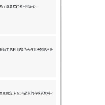
讓農友們使用能放心,...
雞糞加工肥料 順豐的吉丹有機質肥料推
生產穩定,安全,有品質的有機質肥料~!