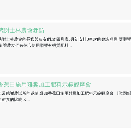
感謝士林農會參訪
感謝士林農會的長官與農友們.於四月底5月初安排3車次的參訪順豐 讓順
備 讓農友們有信心使用順豐有機質肥料...
香蕉田施用雞糞加工肥料示範觀摩會
非常感謝農試所的邀請,參加香蕉田施用雞糞加工肥料示範觀摩會 現場聽
生雞糞的比較 &...