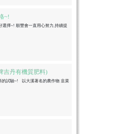
~!
好選擇~! 順豐會一直用心努力,持續提
豐牌吉丹有機質肥料)
的試驗~! 以大溪著名的農作物 韭菜