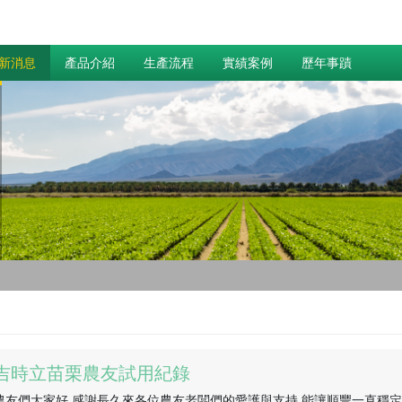
新消息
產品介紹
生產流程
實績案例
歷年事蹟
吉時立苗栗農友試用紀錄
農友們大家好 感謝長久來各位農友老闆們的愛護與支持,能讓順豐一直穩定的