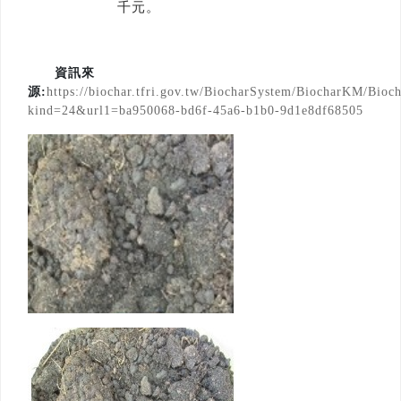
千元。
資訊來
源:
https://biochar.tfri.gov.tw/BiocharSystem/BiocharKM/Bioc
kind=24&url1=ba950068-bd6f-45a6-b1b0-9d1e8df68505