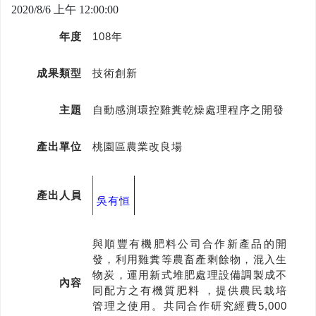
2020/8/6 上午 12:00:00
年度
108年
成果類型
技術創新
主題
自動感測環控雞糞乾燥處理程序之開發
產出單位
桃園區農業改良場
產出人員
吳有恒
與順豐有機肥料公司合作新產品的開
發，利用雞糞等農畜產剩餘物，混入生
物炭，運用新式堆肥處理設備調製成不
內容
同配方之有機質肥料 ，提供農民栽培
管理之使用。共同合作研究經費5,000