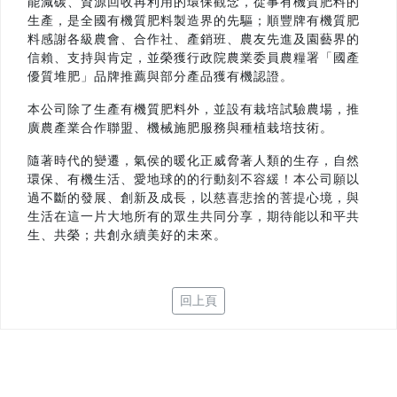
能減碳、資源回收再利用的環保觀念，從事有機質肥料的
生產，是全國有機質肥料製造界的先驅；順豐牌有機質肥
料感謝各級農會、合作社、產銷班、農友先進及園藝界的
信賴、支持與肯定，並榮獲行政院農業委員農糧署「國產
優質堆肥」品牌推薦與部分產品獲有機認證。
本公司除了生產有機質肥料外，並設有栽培試驗農場，推
廣農產業合作聯盟、機械施肥服務與種植栽培技術。
隨著時代的變遷，氣侯的暖化正威脅著人類的生存，自然
環保、有機生活、愛地球的的行動刻不容緩！本公司願以
過不斷的發展、創新及成長，以慈喜悲捨的菩提心境，與
生活在這一片大地所有的眾生共同分享，期待能以和平共
生、共榮；共創永續美好的未來。
回上頁