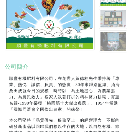
公司簡介
順豐有機肥料有限公司，在創辦人黃德桂先生秉持著「專
業、熱忱、誠信、負責」的態度，30年來蹕路籃縷、滄海
桑田成就今日的規模；時時以「為土地盡心、為農業盡
力、為農民效力」客家人執著打拼的精神努力耕耘，實至
名歸-1990年榮獲「桃園縣十大傑出農民」、1994年當選
「國際同濟會全國傑出農家」的殊榮！
本公司堅持「品質優先、服務至上」的經營理念，不斷的
研發新產品以回歸我們賴以生存的大地，以自然有機、節