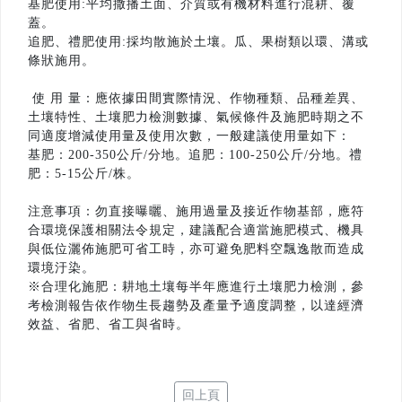
基肥使用:平均撒播土面、介質或有機材料進行混耕、覆
蓋。
追肥、禮肥使用:採均散施於土壤。瓜、果樹類以環、溝或
條狀施用。
使 用 量：應依據田間實際情況、作物種類、品種差異、
土壤特性、土壤肥力檢測數據、氣候條件及施肥時期之不
同適度增減使用量及使用次數，一般建議使用量如下：
基肥：200-350公斤/分地。追肥：100-250公斤/分地。禮
肥：5-15公斤/株。
注意事項：勿直接曝曬、施用過量及接近作物基部，應符
合環境保護相關法令規定，建議配合適當施肥模式、機具
與低位灑佈施肥可省工時，亦可避免肥料空飄逸散而造成
環境汙染。
※合理化施肥：耕地土壤每半年應進行土壤肥力檢測，參
考檢測報告依作物生長趨勢及產量予適度調整，以達經濟
效益、省肥、省工與省時。
回上頁