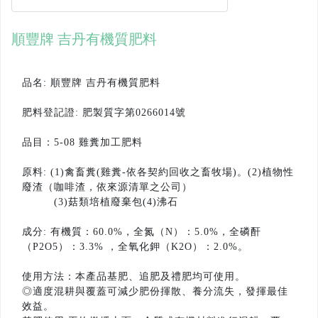
順豐牌 吉丹有機質肥料
品名: 順豐牌 吉丹有機質肥料
肥料登記證: 肥製質字第0266014號
品目：5-08 雞糞加工肥料
原料: (1)禽畜糞(雞糞-依各契約回收之畜牧場)。(2)植物性
廢渣（咖啡渣，依來源清單之公司）
(3)菇類培植廢棄包(4)沸石
成分: 有機質：60.0%，全氮（N）：5.0%，全磷酐
（P2O5）：3.3% ，全氧化鉀（K2O）：2.0%。
使用方法：本產品基肥、追肥及禮肥均可使用。
◎適度混耕與覆蓋可減少肥份揮散、養分流失，發揮最佳
效益。